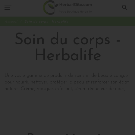
search
Accueil
Soin du corps - Herbalife
Soin du corps -
Herbalife
Une vaste gamme de produits de soins et de beauté conçue
pour nourrir, nettoyer, protéger la peau et renforcer son éclat
naturel. Crème, masque, exfoliant, sérum réducteur de rides,
shampoing, après-shampoing... les gammes Herbalife SKIN®
Lire plus
et Herbal Aloe contiennent tous les produits dont vous avez
expand_more
besoin pour faire rayonner votre beauté.