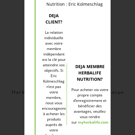
Nutrition : Eric Kolmeschlag
DEJA
CLIENT?
La relation
individuelle
avec votre
membre
indépendant
est la clé pour
atteindre vos
DEJA MEMBRE
objectifs. Si
HERBALIFE
Eric
NUTRITION?
Kolmeschlag
n’est pas
Pour acheter via votre
votre
Herbal Aloe - Pain de savon pour le Corps
propre compte
membre,
à base d’aloe vera 125g
d’enregistrement et
nous vous
bénéficier des
encourageons
avantages, veuillez
à acheter les
10,50 €
vous rendre
produits
sur
myherbalife.com
auprès de
votre