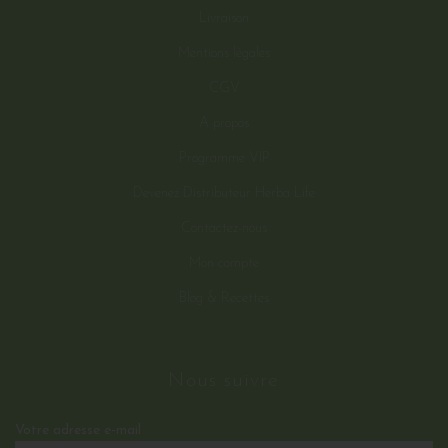
Livraison
Mentions légales
CGV
A propos
Programme VIP
Devenez Distributeur Herba Life
Contactez-nous
Mon compte
Blog & Recettes
Nous suivre
Votre adresse e-mail