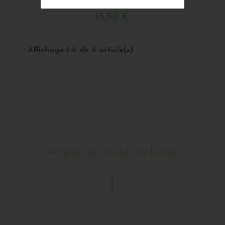
15,50 €
Affichage 1-6 de 6 article(s)
Buy
Acheter en toute confiance