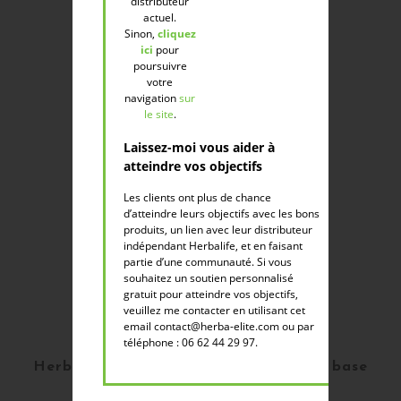
distributeur
Buy
actuel.
Sinon,
cliquez
ici
pour
poursuivre
votre
navigation
sur
le site
.
Laissez-moi vous aider à
atteindre vos objectifs
Les clients ont plus de chance
d’atteindre leurs objectifs avec les bons
produits, un lien avec leur distributeur
indépendant Herbalife, et en faisant
partie d’une communauté. Si vous
souhaitez un soutien personnalisé
gratuit pour atteindre vos objectifs,
veuillez me contacter en utilisant cet
email contact@herba-elite.com ou par
téléphone : 06 62 44 29 97.
Herbal Aloe - Savon Mains & Corps à base
d’aloe vera - 250ml