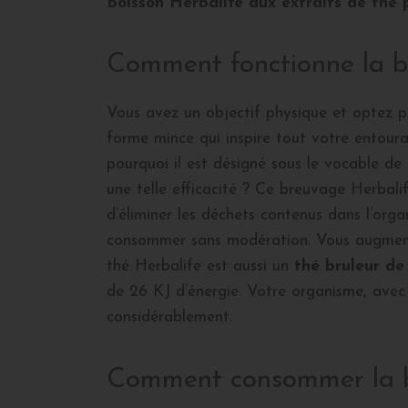
Boisson Herbalife aux extraits de thé 
Comment fonctionne la bo
Vous avez un objectif physique et optez p
forme mince qui inspire tout votre entourag
pourquoi il est désigné sous le vocable de
une telle efficacité ? Ce breuvage Herbali
d’éliminer les déchets contenus dans l’orga
consommer sans modération. Vous augment
thé Herbalife est aussi un
thé bruleur de
de 26 KJ d’énergie. Votre organisme, avec c
considérablement.
Comment consommer la bo