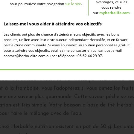
e met à disposition des gammes de produits nutritionnels 
avantages, veuillez
pour poursuivre votre navigation
sur le site
.
vous rendre
 de véritables atouts pour vous garantir une bonne santé. 
sur
myherbalife.com
 de poids. Il est très prisé par les consommateurs des pro
Laissez-moi vous aider à atteindre vos objectifs
 Découvrez donc la boisson à base de thé Herbalife et tou
Les clients ont plus de chance d’atteindre leurs objectifs avec les bons
produits, un lien avec leur distributeur indépendant Herbalife, et en faisant
partie d’une communauté. Si vous souhaitez un soutien personnalisé gratuit
e
pour atteindre vos objectifs, veuillez me contacter en utilisant cet email
contact@herba-elite.com ou par téléphone : 06 62 44 29 97.
irera par ses différents parfums. Il existe en 4 délicieux 
balife
réveillera à coup sûr vos sens à travers ses parfu
le. La boisson à base de thé "classique" vous donne un go
t à la framboise, vous l’adopterez si vous aimez les fruit
nne une saveur plus gourmande. Cette saveur pêche se ress
tion est très simple. Votre boisson à base de thé Herbal
 pour faire le mélange avec de l’eau.
hez Herbalife nutrition existent en pot de 50 g. Les amateu