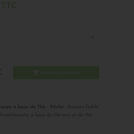
 TTC
shopping_cart
Ajouter au panier
tanée à base de Thé - Pêche
: Boisson faible
afraîchissante, à base de thé vert et de thé