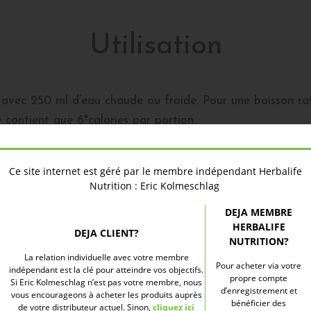
Utilisation
) avec 250 ml d’eau chaude ou froide. Pour une boisson ra
contient que 6*calories par portion.
Ce site internet est géré par le membre indépendant Herbalife
r la boisson aux extrait
Nutrition : Eric Kolmeschlag
DEJA MEMBRE
aromatisé à la pêche
HERBALIFE
DEJA CLIENT?
NUTRITION?
La relation individuelle avec votre membre
Pour acheter via votre
indépendant est la clé pour atteindre vos objectifs.
e santé aux consommateurs des produits Herbalife, la soc
propre compte
Si Eric Kolmeschlag n’est pas votre membre, nous
d’enregistrement et
vous encourageons à acheter les produits auprès
ue vous soyez sportifs ou pas, plusieurs gammes de produi
bénéficier des
de votre distributeur actuel. Sinon,
cliquez ici