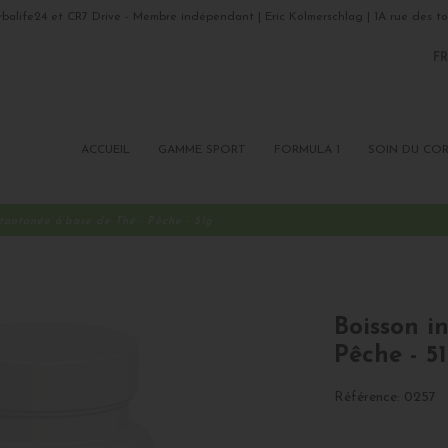
balife24 et CR7 Drive - Membre indépendant | Eric Kolmerschlag | 1A rue des to
FR
E
P
ACCUEIL
GAMME SPORT
FORMULA 1
SOIN DU COR
stantanée à base de Thé - Pêche - 51g
Boisson i
Pêche - 5
Référence:
0257