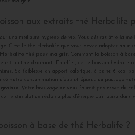
pour maigrir.
isson aux extraits thé Herbalife p
our une meilleure hygiène de vie. Vous désirez être la me
e. C’est le thé Herbalife que vous devez adopter pour réuss
Herbalife thé pour maigrir
. Comment la boisson à base 
fe est un
thé drainant
. En effet, cette boisson hydrate 
nisme. Sa faiblesse en apport calorique, à peine 6 kcal par
ez votre consommation d’eau et épurez au passage votre
 graisse
. Votre breuvage ne vous fournit pas assez de ca
ette stimulation réclame plus d’énergie qu’il puise dans v
isson à base de thé Herbalife ?