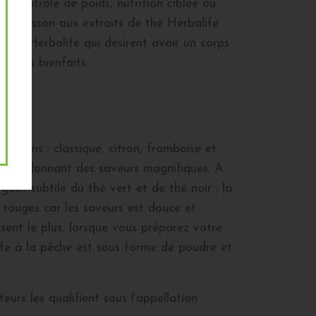
: contrôle de poids, nutrition ciblée ou
La boisson aux extraits de thé Herbalife
duits Herbalife qui désirent avoir un corps
s ses bienfaits.
parfums : classique, citron, framboise et
ms lui donnant des saveurs magnifiques. A
ût subtile du thé vert et de thé noir ; la
s rouges car les saveurs est douce et
ent le plus, lorsque vous préparez votre
ife à la pêche est sous forme de poudre et
rs les qualifient sous l’appellation :