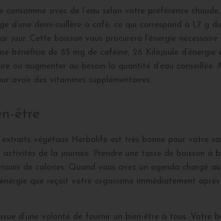
se consomme avec de l’eau selon votre préférence chaude,
ange d’une demi-cuillère à café, ce qui correspond à 1,7 g
ar jour. Cette boisson vous procurera l’énergie nécessaire
 bénéficie de 85 mg de caféine, 26 Kilojoule d’énergie 
re ou augmenter au besoin la quantité d’eau conseillée. 
our avoir des vitamines supplémentaires.
en-être
’extraits végétaux Herbalife est très bonne pour votre s
 activités de la journée. Prendre une tasse de boisson à 
moins de calories. Quand vous avez un agenda chargé au c
nergie que reçoit votre organisme immédiatement après c
issue d’une volonté de fournir un bien-être à tous. Votre 