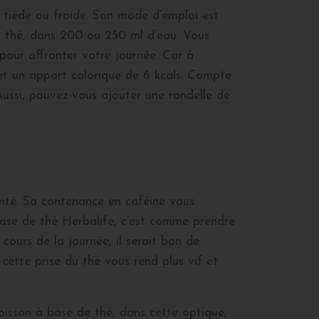
 tiède ou froide. Son mode d’emploi est
 du thé, dans 200 ou 250 ml d’eau. Vous
 pour affronter votre journée. Car à
et un apport calorique de 6 kcals. Compte
Aussi, pouvez-vous ajouter une rondelle de
anté. Sa contenance en caféine vous
base de thé Herbalife, c’est comme prendre
ours de la journée, il serait bon de
ette prise du thé vous rend plus vif et
boisson à base de thé, dans cette optique,