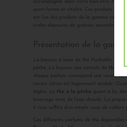
accompagner dans votre bien-être. Herbalif
sport-forme et vitalité. Ces produits sont
est l’un des produits de la gamme contrôle
svelte dépourvu de graisses encombrantes.
Présentation de la gamm
La boisson à base de thé Herbalife vous att
pêche. La boisson aux extraits de
thé Her
chaque parfum correspond une saveur spécia
saveur citron est légèrement acidulé. Quan
légère. Le
thé à la pêche
quant à lui, do
breuvage avec de l’eau chaude. La prépara
il vous suffira d’un simple coup de cuillère
Ces différents parfums de thé disponibles c