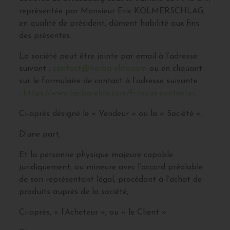
représentée par Monsieur Eric KOLMERSCHLAG,
en qualité de président, dûment habilité aux fins
des présentes.
La société peut être jointe par email à l’adresse
suivant :
contact@herba-elite.com
ou en cliquant
sur le formulaire de contact à l’adresse suivante
:
https://www.herba-elite.com/fr/nous-contacter
.
Ci-après désigné le « Vendeur » ou la « Société ».
D’une part,
Et la personne physique majeure capable
juridiquement, ou mineure avec l’accord préalable
de son représentant légal, procédant à l’achat de
produits auprès de la société,
Ci-après, « l’Acheteur », ou « le Client »