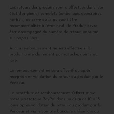
Les retours des produits sont à effectuer dans leur
état d’origine et complets (emballage, accessoires,
notice…) de sorte qu’ils puissent être
recommercialisés à l’état neuf ; le Produit devra
être accompagné du numéro de retour, imprimé
sur papier libre.
Aucun remboursement ne sera effectué si le
produit a été clairement porté, taché, abîmé ou
lavé.
Le remboursement ne sera effectif qu’après
réception et validation du retour du produit par le
Vendeur.
La procédure de remboursement s’effectue via
notre prestataire PayPal dans un délai de 10 à 15
jours après validation du retour du produit par le
Vendeur et via le compte bancaire utilisé lors du