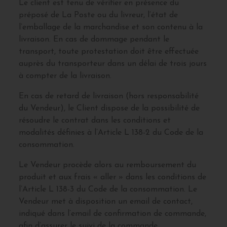
Le client est tenu de vérifier en présence du
préposé de La Poste ou du livreur, l’état de
l’emballage de la marchandise et son contenu à la
livraison. En cas de dommage pendant le
transport, toute protestation doit être effectuée
auprès du transporteur dans un délai de trois jours
à compter de la livraison.
En cas de retard de livraison (hors responsabilité
du Vendeur), le Client dispose de la possibilité de
résoudre le contrat dans les conditions et
modalités définies à l’Article L 138-2 du Code de la
consommation.
Le Vendeur procède alors au remboursement du
produit et aux frais « aller » dans les conditions de
l’Article L 138-3 du Code de la consommation. Le
Vendeur met à disposition un email de contact,
indiqué dans l’email de confirmation de commande,
afin d’assurer le suivi de la commande.