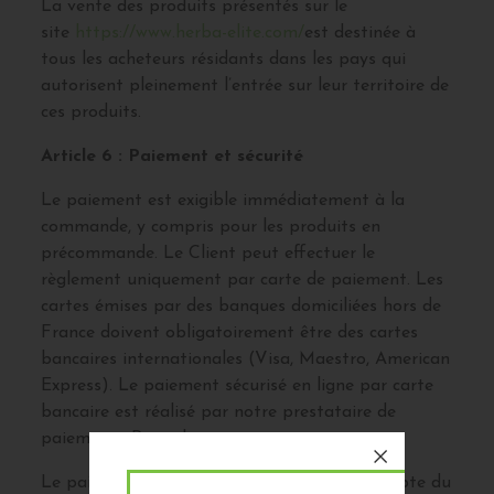
La vente des produits présentés sur le
site
https://www.herba-elite.com/
est destinée à
tous les acheteurs résidants dans les pays qui
autorisent pleinement l’entrée sur leur territoire de
ces produits.
Article 6 : Paiement et sécurité
Le paiement est exigible immédiatement à la
commande, y compris pour les produits en
précommande. Le Client peut effectuer le
règlement uniquement par carte de paiement. Les
cartes émises par des banques domiciliées hors de
France doivent obligatoirement être des cartes
bancaires internationales (Visa, Maestro, American
Express). Le paiement sécurisé en ligne par carte
bancaire est réalisé par notre prestataire de
paiement : Paypal.
Le paiement apparaîtra sur le relevé de compte du