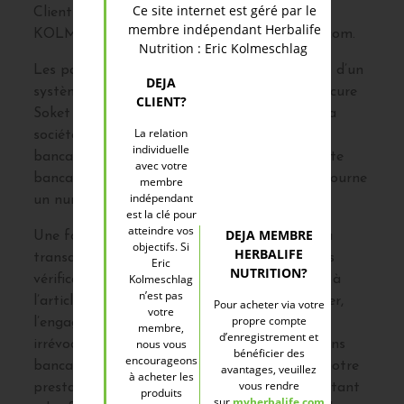
Ce site internet est géré par le
Client avec la mention suivante :
membre indépendant Herbalife
KOLMERSCHLAG – CROKSEO Hebra-Elite.com.
Nutrition : Eric Kolmeschlag
Les paiements via le site Internet font l’objet d’un
DEJA
système de sécurisation de protocole SSL (Secure
CLIENT?
Soket Layer) pour crypter les coordonnées. La
La relation
société ne stocke pas les numéros de carte
individuelle
bancaire sur ses serveurs. Les numéros de carte
avec votre
bancaire sont traités par PayPal qui nous retourne
membre
indépendant
un numéro d’autorisation.
est la clé pour
atteindre vos
DEJA MEMBRE
Une fois le paiement effectué par le Client, la
objectifs. Si
HERBALIFE
transaction est immédiatement débitée après
Eric
NUTRITION?
Kolmeschlag
vérification des informations. Conformément à
n’est pas
l’article L. 132-2 du Code monétaire et financier,
Pour acheter via votre
votre
propre compte
l’engagement de payer donné par carte est
membre,
d’enregistrement et
nous vous
irrévocable. En communiquant ses informations
bénéficier des
encourageons
bancaires lors de la vente, le Client autorise notre
avantages, veuillez
à acheter les
vous rendre
prestataire Paypal à débiter sa carte du montant
produits
sur
myherbalife.com