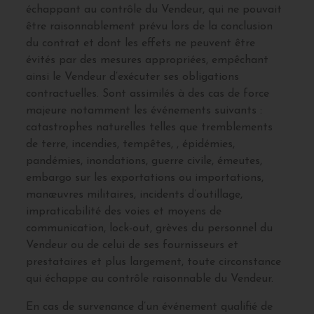
échappant au contrôle du Vendeur, qui ne pouvait
être raisonnablement prévu lors de la conclusion
du contrat et dont les effets ne peuvent être
évités par des mesures appropriées, empêchant
ainsi le Vendeur d’exécuter ses obligations
contractuelles. Sont assimilés à des cas de force
majeure notamment les événements suivants :
catastrophes naturelles telles que tremblements
de terre, incendies, tempêtes, , épidémies,
pandémies, inondations, guerre civile, émeutes,
embargo sur les exportations ou importations,
manœuvres militaires, incidents d’outillage,
impraticabilité des voies et moyens de
communication, lock-out, grèves du personnel du
Vendeur ou de celui de ses fournisseurs et
prestataires et plus largement, toute circonstance
qui échappe au contrôle raisonnable du Vendeur.
En cas de survenance d’un événement qualifié de