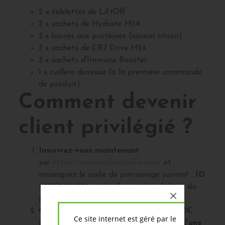
2 x tablettes de LiftOff
3 x sachets de Hydrate H24
3 x barres aux protéines (saveur citron)
3 x sachets de CR7 Drive H24
3 x sachets d'Immune Booster
1 x cuillère doseuse (à la première commande
de produit)
Comment devenir
client privilégié ?
Inscrivez-vous maintenant
sur
https://www.myherbalife.com/
et
renseignez le codie de parrainage suivant :
ID
: 21Y0053738
et les 3 premières lettres du
parrain ou sponsor
KOL
Obtenez votre licence
en ligne, pour 30€
Ce site internet est géré par le
seulement. Et profitez immédiatement d'
une