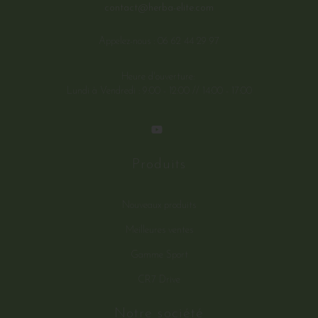
contact@herba-elite.com
Appelez-nous :
06 62 44 29 97
Heure d'ouverture:
Lundi à Vendredi : 9:00 - 12:00 // 14:00 - 17:00
Produits
Nouveaux produits
Meilleures ventes
Gamme Sport
CR7 Drive
Notre société