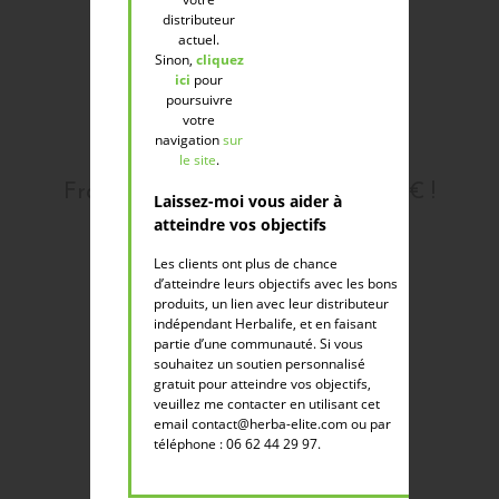
distributeur
actuel.
Sinon,
cliquez
ici
pour
poursuivre
votre
navigation
sur
le site
.
Frais de port offert à partir de 85€ !
Laissez-moi vous aider à
atteindre vos objectifs
Profitez des frais de port offert dès
Les clients ont plus de chance
85€ d'achat, en 48-72 heures.
d’atteindre leurs objectifs avec les bons
produits, un lien avec leur distributeur
indépendant Herbalife, et en faisant
partie d’une communauté. Si vous
souhaitez un soutien personnalisé
gratuit pour atteindre vos objectifs,
veuillez me contacter en utilisant cet
email contact@herba-elite.com ou par
téléphone : 06 62 44 29 97.
Paiement sécurisé