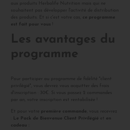
aux produits Herbalife Nutrition mais qui ne
souhaitent pas développer l'activité de distribution
des produits. Et si c'est votre cas,
ce programme
est fait pour vous
!
Les avantages du
programme
Pour participer au programme de fidélité "client
privilégié", vous devrez vous acquitter des frais
d'inscription : 30€. Si vous passez 2 commandes
par an, votre inscription est rentabilisée !
Et pour votre
première commande
, vous recevrez
:
Le Pack de Bienvenue Client Privilégié
et
en
cadeau :