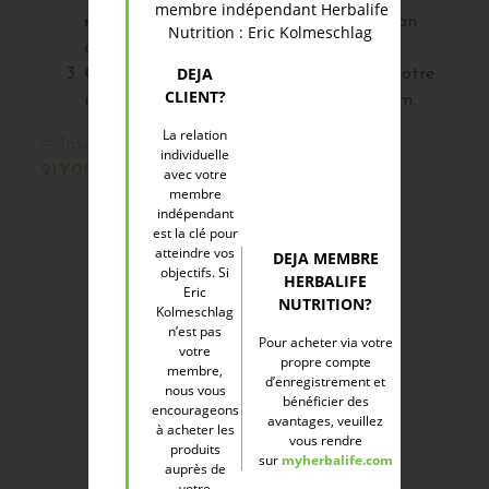
membre indépendant Herbalife
remise allant de 15% à 35%
pendant 1 an
Nutrition : Eric Kolmeschlag
avec de nombreux cadeaux offerts
DEJA
Commandez
vos produits Herbalife à votre
CLIENT?
rythme directement sur MyHerbalife.com.
La relation
⇨ Inscrivez-vous maintenant =>
ID :
individuelle
21Y0053738
// sponsor
KOL
⇦
avec votre
membre
indépendant
est la clé pour
atteindre vos
DEJA MEMBRE
objectifs. Si
HERBALIFE
Eric
NUTRITION?
Kolmeschlag
n’est pas
Pour acheter via votre
votre
propre compte
Acheter en toute confiance
membre,
d’enregistrement et
nous vous
bénéficier des
encourageons
avantages, veuillez
à acheter les
vous rendre
produits
sur
myherbalife.com
auprès de
votre