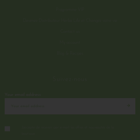
Programme VIP
Devenez Distributeur Herba Life et Changez votre vie
Contact us
My account
Blog & Recipes
Suivez-nous
Your email address
J'accepte de recevoir par e-mail les offres et nouveautés de la
boutique