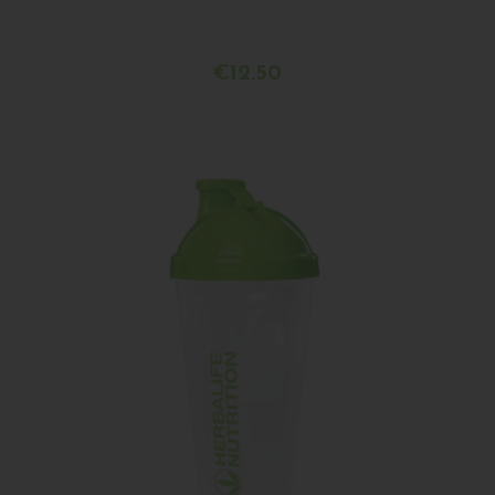
€12.50
Buy