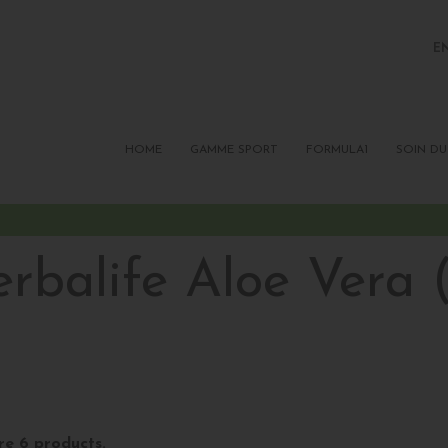
E
FR
P
HOME
GAMME SPORT
FORMULA1
SOIN DU
rbalife Aloe Vera 
re 6 products.