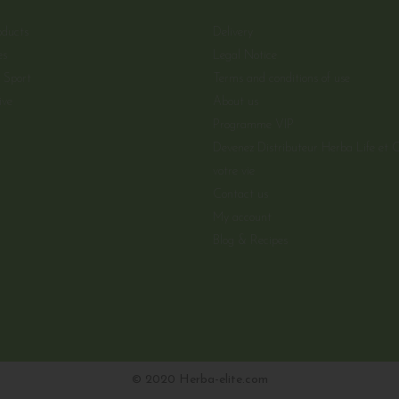
ducts
Delivery
es
Legal Notice
Sport
Terms and conditions of use
ive
About us
Programme VIP
Devenez Distributeur Herba Life et 
votre vie
Contact us
My account
Blog & Recipes
© 2020 Herba-elite.com