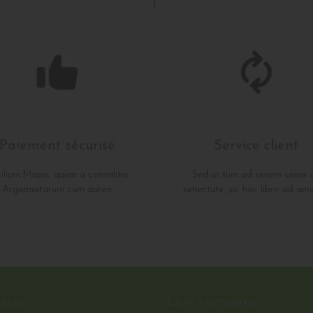
Paiement sécurisé
Service client
ilium Mopsi, quem a conmilitio
Sed ut tum ad senem senex 
Argonautarum cum aureo
senectute, sic hoc libro ad am
ucts
Our company