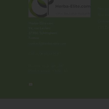
New pro
Best sal
Gamme 
Herba-Elite.com
CR7 Dr
24, rue Leclerc
67300 Schiltigheim
France
contact@herba-elite.com
Call us:
06 62 44 29 97
Horaires : lundi : 14h - 19h
Mardi à samedi : 10h30 - 19h