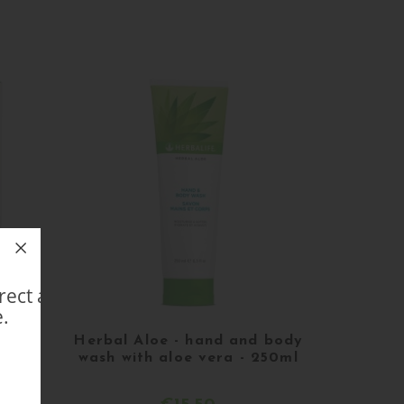
More details
direct avec un Membre
.
p bar
Herbal Aloe - hand and body
g
wash with aloe vera - 250ml