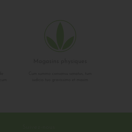
Magasins physiques
de
Cum summo consensu senatus, tum
icum
iudicio tuo gravissimo et maxim
Suivez-nous