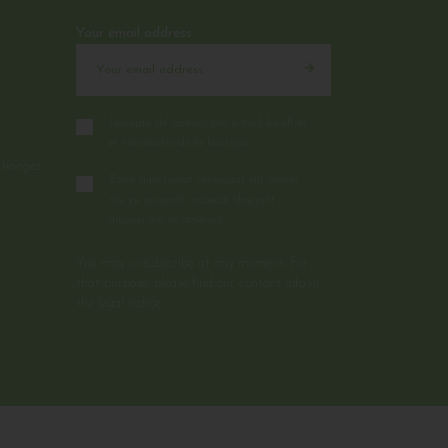
Your email address
J'accepte de recevoir par e-mail les offres
et nouveautés de la boutique
Changez
Enim quis fugiat consequat elit minim
nisi eu occaecat occaecat deserunt
aliquip nisi ex deserunt.
You may unsubscribe at any moment. For
that purpose, please find our contact info in
the legal notice.