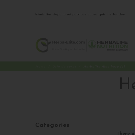
Inimicitias depono rei publicae causa quis me tandem
Home
Soin du corps
Herbalife Aloe Vera (6)
He
Categories
There a