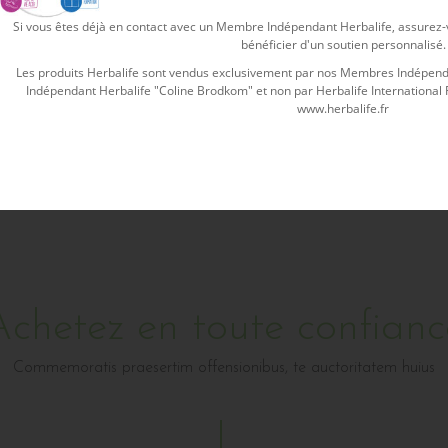
€10.50
Si vous êtes déjà en contact avec un Membre Indépendant Herbalife, assurez-vo
More details
Buy
bénéficier d'un soutien personnalisé.
g 1-6 of 6 item(s)
Les produits Herbalife sont vendus exclusivement par nos Membres Indépenda
Indépendant Herbalife "Coline Brodkom" et non par Herbalife International Fra
www.herbalife.fr
Achetez en toute confianc
Commemoratis praesertim offensionibus, te auctoritatem huius